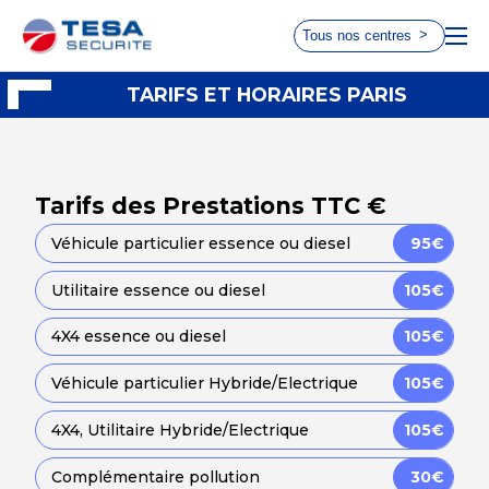
Tous nos centres
Choisissez le centre le plus
TARIFS ET HORAIRES PARIS
ACCUEIL
proche de chez vous
TARIFS ET HORAIRES
Tarifs des Prestations TTC €
AVIS CLIENTS
AUTOVISION
AUTOSUR
Véhicule particulier essence ou diesel
95€
Taverny
Paris 17
RDV 2 ROUES
Utilitaire essence ou diesel
105€
Choisir ce
Choisir ce
centre
centre
4X4 essence ou diesel
105€
Véhicule particulier Hybride/Electrique
105€
AUTOVISION
AUTOSUR
Le Chesnay
Paris 15
4X4, Utilitaire Hybride/Electrique
105€
Choisir ce
Choisir ce
Complémentaire pollution
30€