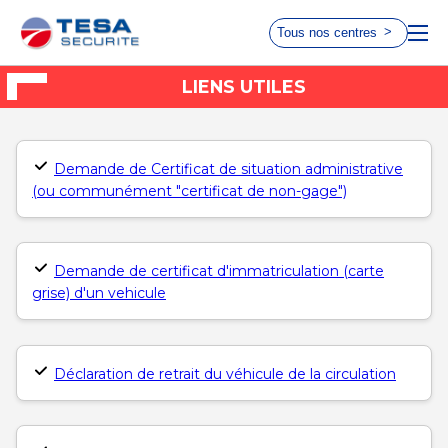
Tous nos centres
Choisissez le centre le plus
LIENS UTILES
ACCUEIL
proche de chez vous
RÈGLEMENTATION
Demande de Certificat de situation administrative
(ou communément "certificat de non-gage")
EVITER LA CONTRE VISITE
AUTOVISION
AUTOSUR
Taverny
Paris 17
LIENS UTILES
Demande de certificat d'immatriculation (carte
Choisir ce
Choisir ce
grise) d'un vehicule
centre
centre
QUI SOMMES-NOUS ?
AUTOVISION
AUTOSUR
QUAND PASSER VOTRE CONTRÔLE
Déclaration de retrait du véhicule de la circulation
Le Chesnay
Paris 15
TECHNIQUE
Choisir ce
Choisir ce