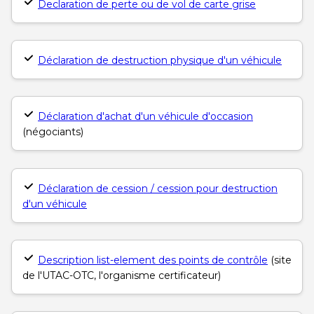
Declaration de perte ou de vol de carte grise
centre
centre
RECRUTEMENT
AUTOVISION
AUTOVISION
Déclaration de destruction physique d'un véhicule
Plaisir
Meudon
Choisir ce
Choisir ce
centre
centre
Déclaration d'achat d'un véhicule d'occasion
(négociants)
AUTOVISION
AUTOSUR
Bois d'Arcy
Vitry
Déclaration de cession / cession pour destruction
Choisir ce
Choisir ce
d'un véhicule
centre
centre
Description list-element des points de contrôle
(site
AUTOSUR
AUTOSUR
de l'UTAC-OTC, l'organisme certificateur)
Clamart
Fleury - La Croix
Blanche
Choisir ce
Choisir ce