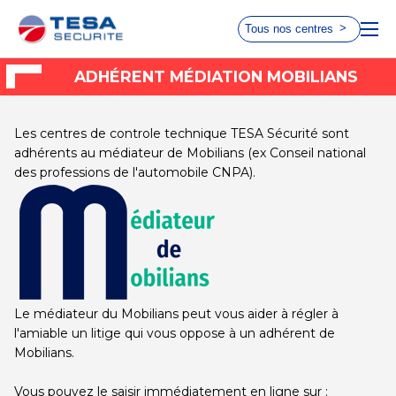
Tous nos centres
Choisissez le centre le plus
ADHÉRENT MÉDIATION MOBILIANS
ACCUEIL
proche de chez vous
RÈGLEMENTATION
Les centres de controle technique TESA Sécurité sont
adhérents au médiateur de Mobilians (ex Conseil national
des professions de l'automobile CNPA).
EVITER LA CONTRE VISITE
AUTOVISION
AUTOSUR
Taverny
Paris 17
LIENS UTILES
Choisir ce
Choisir ce
centre
centre
QUI SOMMES-NOUS ?
Le médiateur du Mobilians peut vous aider à régler à
AUTOVISION
AUTOSUR
QUAND PASSER VOTRE CONTRÔLE
l'amiable un litige qui vous oppose à un adhérent de
Le Chesnay
Paris 15
Mobilians.
TECHNIQUE
Choisir ce
Choisir ce
Vous pouvez le saisir immédiatement en ligne sur :