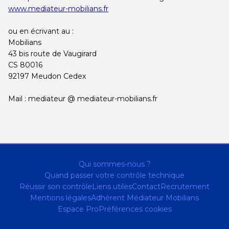
centre
centre
RECRUTEMENT
www.mediateur-mobilians.fr
ou en écrivant au :
AUTOVISION
AUTOVISION
Mobilians
Plaisir
Meudon
43 bis route de Vaugirard
CS 80016
Choisir ce
Choisir ce
92197 Meudon Cedex
centre
centre
Mail : mediateur @ mediateur-mobilians.fr
AUTOVISION
AUTOSUR
Bois d'Arcy
Vitry
Choisir ce
Choisir ce
centre
centre
Qui sommes-nous ?
Quand passer votre contrôle technique
Réussir son contrôle
Liens utiles
Contact
Recrutement
AUTOSUR
AUTOSUR
Mentions légales
Adhérent Médiateur Mobilians
Clamart
Fleury - La Croix
Espace Pro
Préférences cookies
Blanche
Choisir ce
Choisir ce