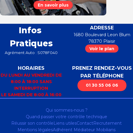
En savoir plus
ADRESSE
Infos
1680 Boulevard Leon Blum
Pratiques
78370
Plaisir
Voir le plan
Agrément Auto : S078F040
HORAIRES
PRENEZ RENDEZ-VOUS
DU LUNDI AU VENDREDI DE
PAR TÉLÉPHONE
8:00 À 18:00 SANS
01 30 55 06 06
INTERRUPTION
LE SAMEDI DE 8:00 À 16:00
Qui sommes-nous ?
Quand passer votre contrôle technique
Réussir son contrôle
Liens utiles
Contact
Recrutement
Mentions légales
Adhérent Médiateur Mobilians