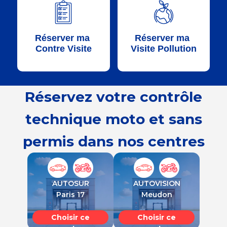
centre
centre
AUTOVISION
AUTOVISION
Réserver ma
Réserver ma
Plaisir
Meudon
Contre Visite
Visite Pollution
Choisir ce
Choisir ce
centre
centre
Réservez votre contrôle
AUTOVISION
AUTOSUR
technique moto et sans
Bois d'Arcy
Vitry
permis dans nos centres
Choisir ce
Choisir ce
centre
centre
AUTOSUR
AUTOVISION
AUTOSUR
AUTOSUR
Paris 17
Meudon
Clamart
Fleury - La Croix
Blanche
Choisir ce
Choisir ce
Choisir ce
Choisir ce