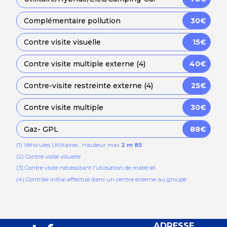
centre
centre
Complémentaire pollution
30€
AUTOVISION
AUTOVISION
Contre visite visuelle
15€
Plaisir
Meudon
Contre visite multiple externe (4)
40€
Choisir ce
Choisir ce
centre
centre
Contre-visite restreinte externe (4)
25€
Contre visite multiple
30€
AUTOVISION
AUTOSUR
Bois d'Arcy
Vitry
Gaz- GPL
88€
(1) Véhicules Utilitaires : Hauteur max
2 m 85
Choisir ce
Choisir ce
(2) Contre visite visuelle
centre
centre
(3) Contre visite nécessitant l'utilisation de matériel
(4) Contrôle initial effectué dans un centre externe au groupe
AUTOSUR
AUTOSUR
Clamart
Fleury - La Croix
Blanche
Choisir ce
Choisir ce
ADRESSE