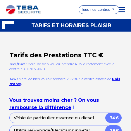
Tous nos centres
Choisissez le centre le plus
TARIFS ET HORAIRES PLAISIR
ACCUEIL
proche de chez vous
TARIFS ET HORAIRES
Tarifs des Prestations TTC €
GARANTIE PRIX LE PLUS BAS
AUTOVISION
AUTOSUR
GPL/Gaz
: Merci de bien vouloir prendre RDV directement avec le
Taverny
Paris 17
centre au 01 30 55 06 06
RDV 2 ROUES
4x4 :
Merci de bien vouloir prendre RDV sur le centre associé de
Bois
Choisir ce
Choisir ce
d'Arcy
.
centre
centre
Vous trouvez moins cher ? On vous
rembourse la différence
!
AUTOVISION
AUTOSUR
Le Chesnay
Paris 15
Véhicule particulier essence ou diesel
74€
Choisir ce
Choisir ce
Utilitaire/Hybride/Elec/Camping-Car
78€