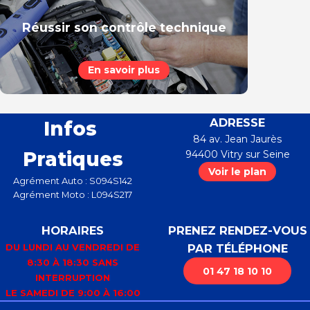
Réussir son contrôle technique
En savoir plus
ADRESSE
Infos
84 av. Jean Jaurès
Pratiques
94400
Vitry sur Seine
Voir le plan
Agrément Auto : S094S142
Agrément Moto : L094S217
HORAIRES
PRENEZ RENDEZ-VOUS
DU LUNDI AU VENDREDI DE
PAR TÉLÉPHONE
8:30 À 18:30 SANS
01 47 18 10 10
INTERRUPTION
LE SAMEDI DE 9:00 À 16:00