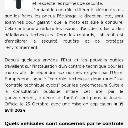
centre
centre
et respecte les normes de sécurité.
Pendant le contrôle, différents éléments tels
que les freins, les pneus, l'éclairage, la direction, etc., sont
AUTOVISION
AUTOVISION
examinés pour garantir que la moto est sûre à conduire.
Plaisir
Meudon
Cela contribue à réduire les risques d'accidents liés à des
défaillances techniques. Pour les motards, l’objectif est
Choisir ce
Choisir ce
d’améliorer la sécurité routière et de protéger
centre
centre
l’environnement.
Depuis quelques années, l'Etat et les pouvoirs publics
AUTOVISION
AUTOSUR
travaillent sur l’instauration d’un contrôle technique pour les
Bois d'Arcy
Vitry
motos afin de répondre aux normes exigées par l'Union
Européenne, appelé “contrôle technique deux roues” ou
Choisir ce
Choisir ce
“contrôle technique cyclos" pour les cyclomoteurs. Suite à
centre
centre
la consultation publique initiée cet été par le
gouvernement, le décret et l'arrêté sont parus au Journal
Officiel le 23 Octobre, avec une mise en application
le 15
AUTOSUR
AUTOSUR
avril 2024
.
Clamart
Fleury - La Croix
Blanche
Quels véhicules sont concernés par le contrôle
Choisir ce
Choisir ce