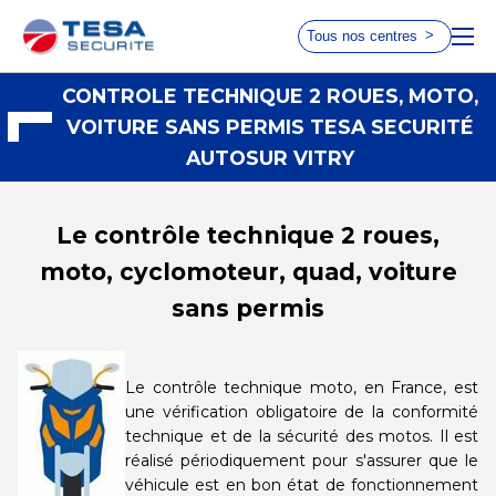
Tous nos centres
Choisissez le centre le plus
CONTROLE TECHNIQUE 2 ROUES, MOTO,
ACCUEIL
VOITURE SANS PERMIS TESA SECURITÉ
proche de chez vous
AUTOSUR VITRY
TARIFS ET HORAIRES
RDV 2 ROUES
Le contrôle technique 2 roues,
AUTOVISION
AUTOSUR
Taverny
Paris 17
moto, cyclomoteur, quad, voiture
sans permis
Choisir ce
Choisir ce
centre
centre
Le contrôle technique moto, en France, est
AUTOVISION
AUTOSUR
une vérification obligatoire de la conformité
Le Chesnay
Paris 15
technique et de la sécurité des motos. Il est
réalisé périodiquement pour s'assurer que le
Choisir ce
Choisir ce
véhicule est en bon état de fonctionnement