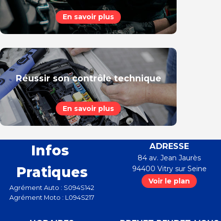
En savoir plus
Réussir son contrôle technique
En savoir plus
ADRESSE
Infos
84 av. Jean Jaurès
Pratiques
94400
Vitry sur Seine
Voir le plan
Agrément Auto : S094S142
Agrément Moto : L094S217