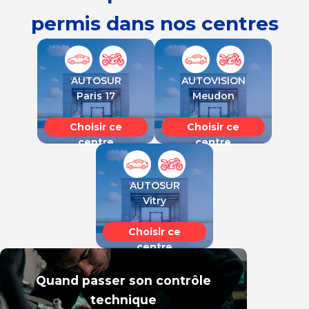
permis dans nos centres
AUTOSUR
AUTOVISION
Paris 17
Meudon
Choisir ce
Choisir ce
centre
centre
AUTOSUR
Vitry
Choisir ce
centre
Quand passer son contrôle
technique