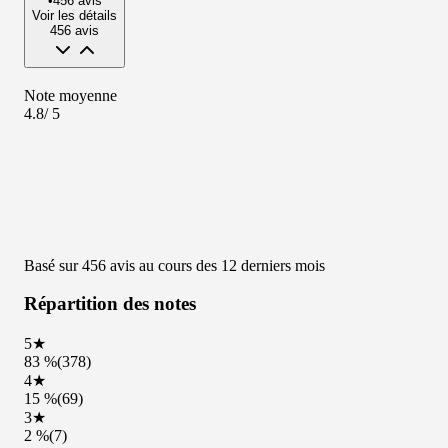
centre
centre
AUTOVISION
AUTOVISION
Plaisir
Meudon
Choisir ce
Choisir ce
centre
centre
AUTOVISION
AUTOSUR
Bois d'Arcy
Vitry
Choisir ce
Choisir ce
centre
centre
AUTOSUR
AUTOSUR
Clamart
Fleury - La Croix
Blanche
Choisir ce
Choisir ce