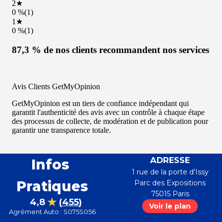
centre
centre
ADRESSE
Infos
1 rue de la porte d'Issy
Pratiques
Parc des Expositions
75015
Paris
4,8
(
455
)
Voir le plan
Agrément Auto : S075S056