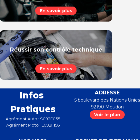
En savoir plus
Réussir son contrôle technique
En savoir plus
ADRESSE
Infos
5 boulevard des Nations Unies
Pratiques
92190
Meudon
Voir le plan
Agrément Auto : S092F055
Agrément Moto : L092F156