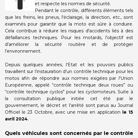
centre
centre
et respecte les normes de sécurité.
Pendant le contrôle, différents éléments tels
que les freins, les pneus, l'éclairage, la direction, etc., sont
AUTOVISION
AUTOVISION
examinés pour garantir que la moto est sûre à conduire.
Plaisir
Meudon
Cela contribue à réduire les risques d'accidents liés à des
défaillances techniques. Pour les motards, l’objectif est
Choisir ce
Choisir ce
d’améliorer la sécurité routière et de protéger
centre
centre
l’environnement.
Depuis quelques années, l'Etat et les pouvoirs publics
AUTOVISION
AUTOSUR
travaillent sur l’instauration d’un contrôle technique pour les
Bois d'Arcy
Vitry
motos afin de répondre aux normes exigées par l'Union
Européenne, appelé “contrôle technique deux roues” ou
Choisir ce
Choisir ce
“contrôle technique cyclos" pour les cyclomoteurs. Suite à
centre
centre
la consultation publique initiée cet été par le
gouvernement, le décret et l'arrêté sont parus au Journal
Officiel le 23 Octobre, avec une mise en application
le 15
AUTOSUR
AUTOSUR
avril 2024
.
Clamart
Fleury - La Croix
Blanche
Quels véhicules sont concernés par le contrôle
Choisir ce
Choisir ce