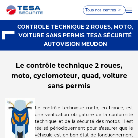
Tous nos centres
Choisissez le centre le plus
CONTROLE TECHNIQUE 2 ROUES, MOTO,
ACCUEIL
VOITURE SANS PERMIS TESA SÉCURITÉ
proche de chez vous
AUTOVISION MEUDON
TARIFS ET HORAIRES
RDV 2 ROUES
Le contrôle technique 2 roues,
AUTOVISION
AUTOSUR
Taverny
Paris 17
moto, cyclomoteur, quad, voiture
sans permis
Choisir ce
Choisir ce
centre
centre
Le contrôle technique moto, en France, est
AUTOVISION
AUTOSUR
une vérification obligatoire de la conformité
Le Chesnay
Paris 15
technique et de la sécurité des motos. Il est
réalisé périodiquement pour s'assurer que le
Choisir ce
Choisir ce
véhicule est en bon état de fonctionnement