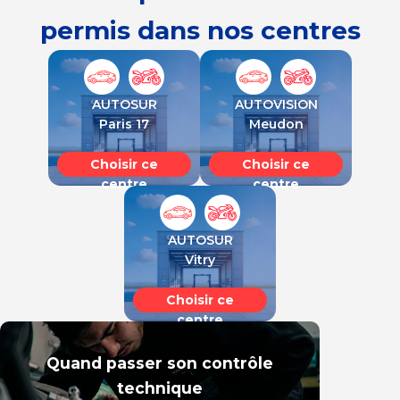
permis dans nos centres
AUTOSUR
AUTOVISION
Paris 17
Meudon
Choisir ce
Choisir ce
centre
centre
AUTOSUR
Vitry
Choisir ce
centre
Quand passer son contrôle
technique